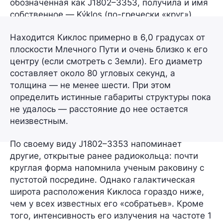
обозначенная как
J1802–3353
, получила и имя
собственное —
Kýklos
(по-гречески «круг»).
Находится Киклос примерно в
6,0 градусах
от
плоскости Млечного Пути и очень близко к его
центру (если смотреть с Земли). Его диаметр
составляет около
80 угловых секунд
, а
толщина —
не менее шести
. При этом
определить истинные габариты структуры пока
не удалось — расстояние до нее остается
неизвестным.
По своему виду J1802–3353 напоминает
другие, открытые ранее радиокольца: почти
круглая форма напомнила ученым раковину с
пустотой посредине. Однако галактическая
широта расположения Киклоса гораздо ниже,
чем у всех известных его «собратьев». Кроме
того, интенсивность его излучения на частоте
1