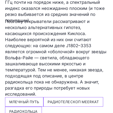
ГГц
почти
на порядок ниже
, а спектральный
индекс оказался неожиданно плоским (и тоже
резко выбивается из средних значений по
популяции).
Поэтому открыватели рассматривают и
несколько альтернативных гипотез,
касающихся происхождения Киклоса.
Наиболее вероятной из них они считают
следующую: на самом деле J1802–3353
является огромной «оболочкой» вокруг
звезды
Вольфа-Райе
— светила, обладающего
зашкаливающе высокими яркостью и
температурой. Тем не менее, никакая звезда,
подходящая под описание, в центре
радиокольца пока не обнаружена. А значит,
разгадка его природы потребует новых
исследований.
МЛЕЧНЫЙ ПУТЬ
РАДИОТЕЛЕСКОП MEERKAT
РАДИОКОЛЬЦА