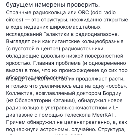
будущем намерены проверить.
Странные радиокольца
или
ORC
(odd radio
circles) — это структуры, неожиданно открытые
в ходе недавних широкомасштабных
исследований Галактики в радиодиапазоне.
Выглядят они как гигантские кольцеобразные
(с пустотой в центре) радиоисточники,
обладающие довольно низкой поверхностной
яркостью. Главная проблема (и одновременно
вызов) в том, что их происхождение до сих пор
абсолютно необъяснимо.
Между тем, количество их продолжает расти,
и только что увеличилось еще на одну «особь».
Коллектив, возглавляемый доктором Бордиу
(из Обсерватории Катании), обнаружил новое
радиокольцо в
ультравысокочастотном
и
L-
диапазоне
с помощью
телескопа MeerKAT
.
Причем обнаружил не целенаправленно, а, как
подчеркнули астрономы, случайно. Структура,