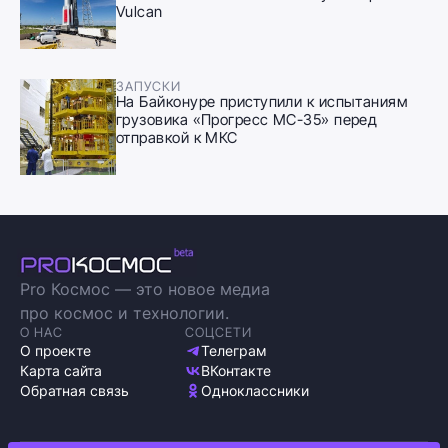
Vulcan
ЗАПУСКИ
На Байконуре приступили к испытаниям
грузовика «Прогресс МС-35» перед
отправкой к МКС
Pro Космос — это новое медиа
про космос и технологии.
О НАС
СОЦСЕТИ
О проекте
Телеграм
Карта сайта
ВКонтакте
Обратная связь
Одноклассники