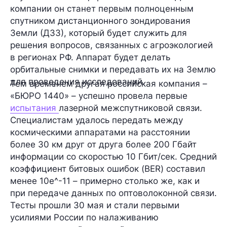
компании он станет первым полноценным
спутником дистанционного зондирования
Земли (ДЗЗ), который будет служить для
решения вопросов, связанных с агроэкологией
в регионах РФ. Аппарат будет делать
орбитальные снимки и передавать их на Землю
для проведения исследований.
Тем временем другая российская компания –
«БЮРО 1440»
– успешно провела первые
испытания
лазерной межспутниковой связи.
Специалистам удалось передать между
космическими аппаратами на расстоянии
более 30 км
друг от друга
более 200 Гбайт
информации
со скоростью
10 Гбит/сек.
Средний
коэффициент битовых ошибок (BER) составил
менее 10e^-11
– примерно столько же, как и
при передаче данных по оптоволоконной связи.
Тесты прошли
30 мая
и стали первыми
усилиями России по налаживанию