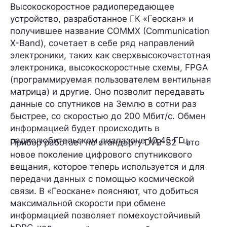
Высокоскоростное радиопередающее
устройство
, разработанное ГК «Геоскан» и
получившее название
COMMX
(Communication
X-Band), сочетает в себе ряд направлений
электроники, таких как сверхвысокочастотная
электроника, высокоскоростные схемы, FPGA
(программируемая пользователем вентильная
матрица) и другие. Оно позволит передавать
данные со спутников на Землю в сотни раз
быстрее, со скоростью
до 200 Мбит/с.
Обмен
информацией будет происходить в
радиолюбительском диапазоне
10,45 ГГц.
Прибор работает по стандарту
DVB-S2
– это
новое поколение цифрового спутникового
вещания, которое теперь используется и для
передачи данных с помощью космической
связи. В «Геоскане» поясняют, что добиться
максимальной скорости при обмене
информацией позволяет
помехоустойчивый