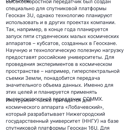
LDPC-код.
Высокоскоростной передатчик был создан
специально для спутниковой платформы
Геоскан 3U
, однако технологию планируют
использовать и в других проектах компании.
Так, например, в конце года планируется
запуск
пяти
студенческих малых космических
аппаратов – кубсатов, созданных в Геоскане.
Научную и технологическую полезную нагрузку
предоставят российские университеты. Для
проведения экспериментов в космическом
пространстве – например, гиперспектральной
съемки Земли, понадобится передача
значительного объема данных. Именно для
этих целей и планируется применять
высокоскоростной передатчик COMMX.
Инструмент также пригодится для
космического аппарата
«Лобачевский»
,
который разрабатывает Нижегородский
государственный университет (ННГУ) на базе
спутниковой
платформы
Геоскан 16U.
Для