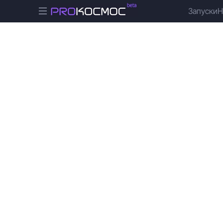
Запуски
Н