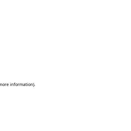
 more information)
.