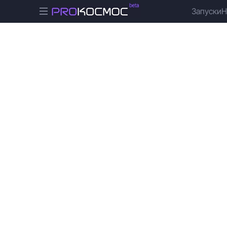
Запуски
Н