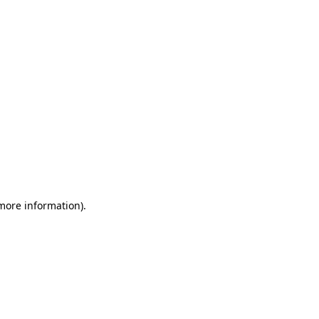
 more information)
.