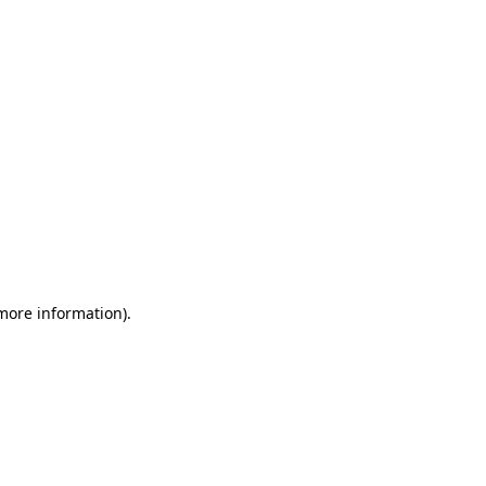
 more information)
.