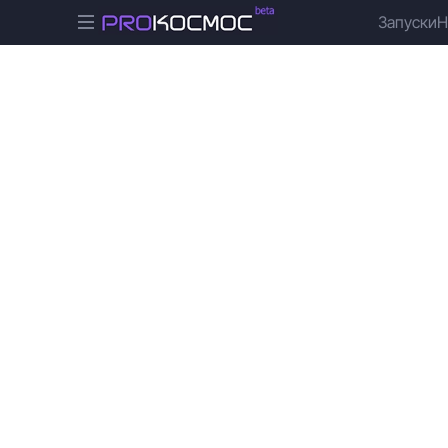
Запуски
Н