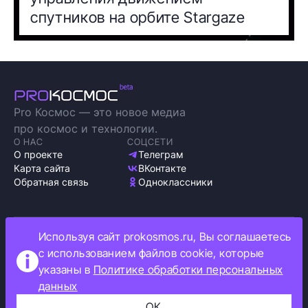
спутников на орбите Stargaze
Pro Космос — это новое медиа
про космос и технологии.
О НАС
СОЦСЕТИ
О проекте
Телеграм
Карта сайта
ВКонтакте
Обратная связь
Одноклассники
Используя сайт prokosmos.ru, Вы соглашаетесь
Политика обработки персональных данных
с использованием файлов cookie, которые
Как мы используем cookie
указаны в
Политике обработки персональных
Информация об ограничениях
данных
Прокосмос © 2023
+16
ОК