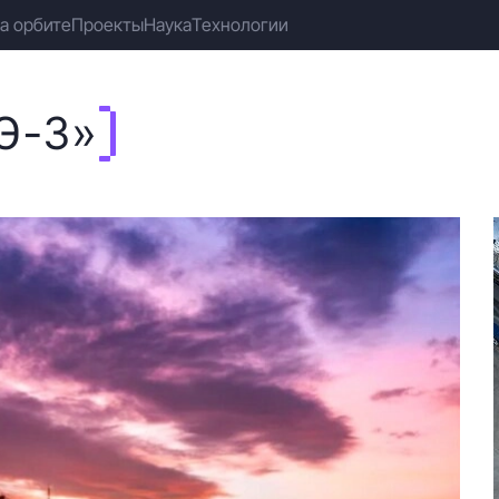
а орбите
Проекты
Наука
Технологии
Э-3»