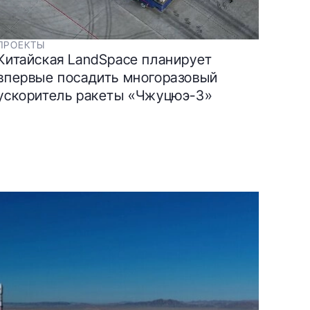
ПРОЕКТЫ
Китайская LandSpace планирует
впервые посадить многоразовый
ускоритель ракеты «Чжуцюэ-3»