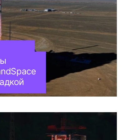
ты
andSpace
садкой