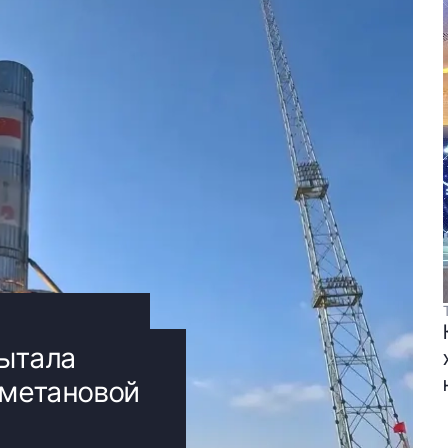
пытала
 метановой