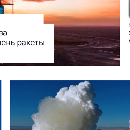
ва
пень ракеты