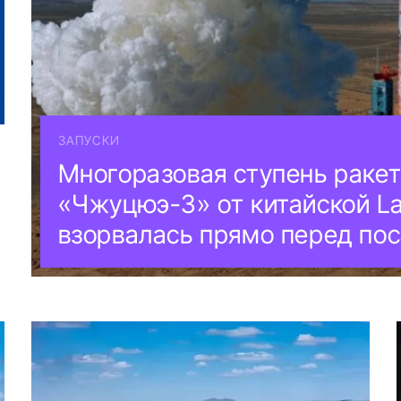
ЗАПУСКИ
Многоразовая ступень раке
«Чжуцюэ-3» от китайской L
взорвалась прямо перед по