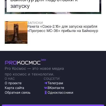
запуску
ЗАПУСКИ
Ракета «Союз-2.1б» для запуска корабля
«Прогресс МС-36» прибыла на Байконур
Pro Космос — это новое медиа
про космос и технологии.
О НАС
СОЦСЕТИ
О проекте
Телеграм
Карта сайта
ВКонтакте
Обратная связь
Одноклассники