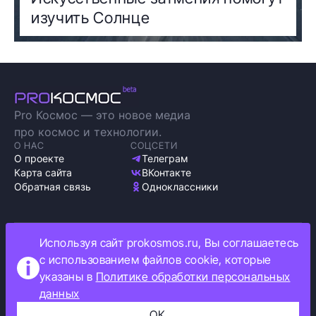
изучить Солнце
Pro Космос — это новое медиа
про космос и технологии.
О НАС
СОЦСЕТИ
О проекте
Телеграм
Карта сайта
ВКонтакте
Обратная связь
Одноклассники
Используя сайт prokosmos.ru, Вы соглашаетесь
Политика обработки персональных данных
с использованием файлов cookie, которые
Как мы используем cookie
указаны в
Политике обработки персональных
Информация об ограничениях
данных
Прокосмос © 2023
+16
ОК