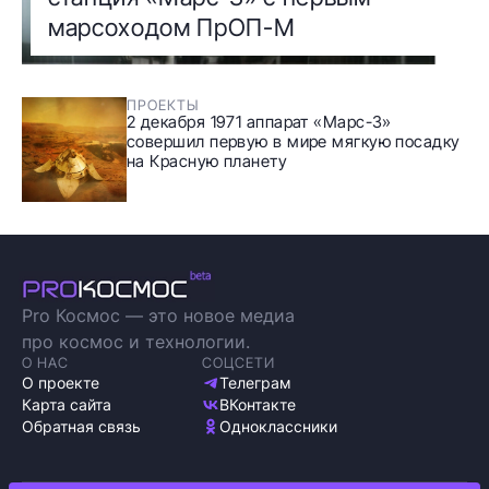
марсоходом ПрОП-М
ПРОЕКТЫ
2 декабря 1971 аппарат «Марс-3»
совершил первую в мире мягкую посадку
на Красную планету
Pro Космос — это новое медиа
про космос и технологии.
О НАС
СОЦСЕТИ
О проекте
Телеграм
Карта сайта
ВКонтакте
Обратная связь
Одноклассники