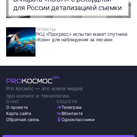
для России детализацией съемки
ПРОЕКТЫ
РКЦ «Прогресс» испытал макет спутника
«Коэн» для наблюдения за лесами
Pro Космос — это новое медиа
про космос и технологии.
О НАС
СОЦСЕТИ
О проекте
Телеграм
Карта сайта
ВКонтакте
Обратная связь
Одноклассники