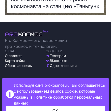
космонавта на станцию «Тяньгун»
Pro Космос — это новое медиа
про космос и технологии.
О НАС
СОЦСЕТИ
О проекте
Телеграм
Карта сайта
ВКонтакте
Обратная связь
Одноклассники
Используя сайт prokosmos.ru, Вы соглашаетесь
Политика обработки персональных данных
с использованием файлов cookie, которые
Как мы используем cookie
указаны в
Политике обработки персональных
Информация об ограничениях
данных
Прокосмос © 2023
+16
ОК