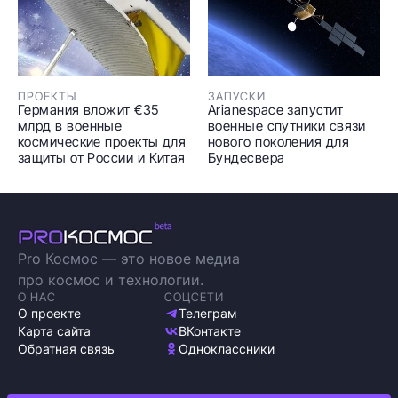
ПРОЕКТЫ
ЗАПУСКИ
Германия вложит €35
Arianespace запустит
млрд в военные
военные спутники связи
космические проекты для
нового поколения для
защиты от России и Китая
Бундесвера
Pro Космос — это новое медиа
про космос и технологии.
О НАС
СОЦСЕТИ
О проекте
Телеграм
Карта сайта
ВКонтакте
Обратная связь
Одноклассники