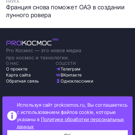
НАУКА
Франция снова поможет ОАЭ в создании
лунного ровера
Pro Космос — это новое медиа
про космос и технологии.
О НАС
СОЦСЕТИ
О проекте
Телеграм
Карта сайта
ВКонтакте
Обратная связь
Одноклассники
Используя сайт prokosmos.ru, Вы соглашаетесь
Политика обработки персональных данных
с использованием файлов cookie, которые
Как мы используем cookie
указаны в
Политике обработки персональных
Информация об ограничениях
данных
Прокосмос © 2023
+16