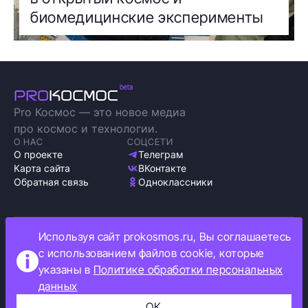
биомедицинские эксперименты
Pro Космос — это новое медиа
про космос и технологии.
О НАС
СОЦСЕТИ
О проекте
Телеграм
Карта сайта
ВКонтакте
Обратная связь
Одноклассники
Используя сайт prokosmos.ru, Вы соглашаетесь
Политика обработки персональных данных
с использованием файлов cookie, которые
Как мы используем cookie
указаны в
Политике обработки персональных
Информация об ограничениях
данных
Прокосмос © 2023
+16
ОК