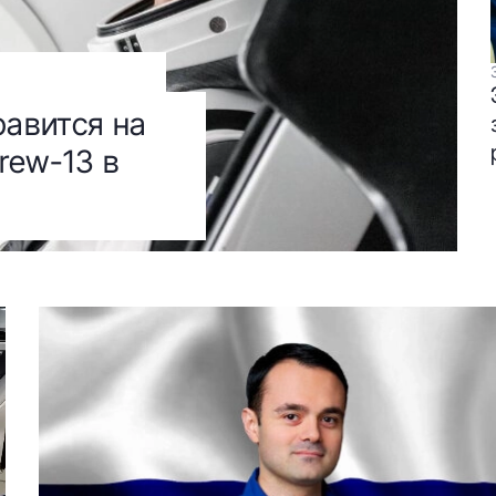
равится на
rew-13 в