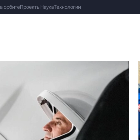
а орбите
Проекты
Наука
Технологии