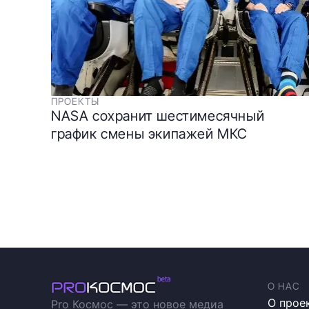
ПРОЕКТЫ
NASA сохранит шестимесячный
график смены экипажей МКС
О НАС
О прое
Pro Космос — это новое медиа