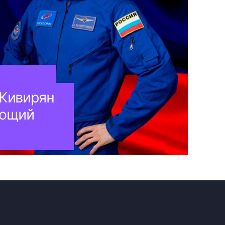
 Кивирян
ующий