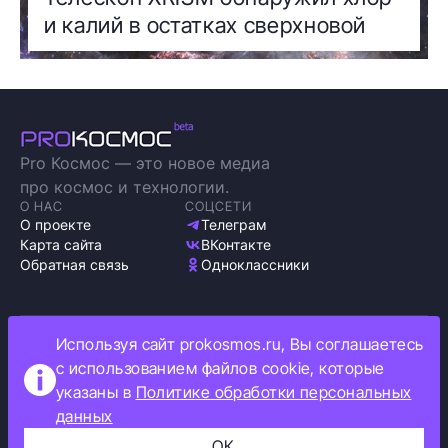
и калий в остатках сверхновой
Pro Космос — это новое медиа
про космос и технологии.
О НАС
СОЦСЕТИ
О проекте
Телеграм
Карта сайта
ВКонтакте
Обратная связь
Одноклассники
Используя сайт prokosmos.ru, Вы соглашаетесь
Политика обработки персональных данных
с использованием файлов cookie, которые
Как мы используем cookie
указаны в
Политике обработки персональных
Информация об ограничениях
данных
Прокосмос © 2023
+16
ОК