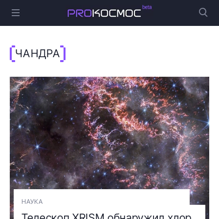
ЧАНДРА
НАУКА
Телескоп XRISM обнаружил хлор