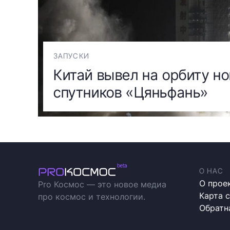
ЗАПУСКИ
Китай вывел на орбиту н
спутников «Цяньфань»
О НАС
О прое
Pro Космос — это новое медиа
Карта 
про космос и технологии.
Обратн