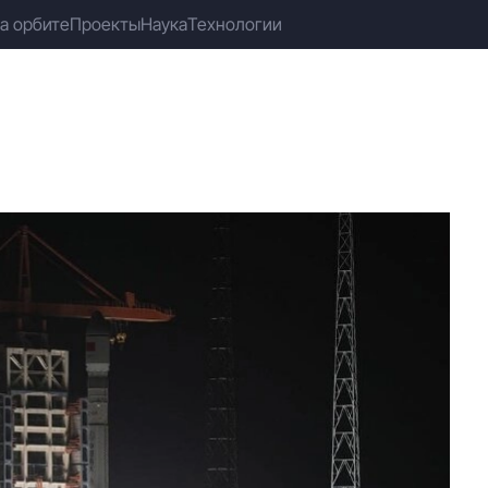
а орбите
Проекты
Наука
Технологии