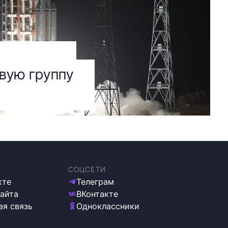
овую группу
СОЦСЕТИ
кте
Телеграм
сайта
ВКонтакте
ая связь
Одноклассники