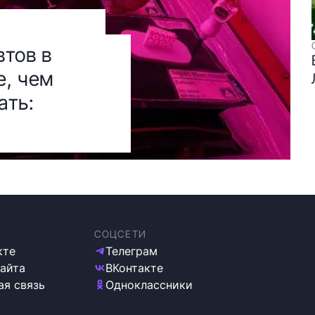
тов в
е, чем
ать:
СОЦСЕТИ
кте
Телеграм
сайта
ВКонтакте
ая связь
Одноклассники