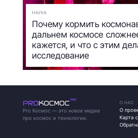
НАУКА
Почему кормить космонав
дальнем космосе сложне
кажется, и что с этим дел
исследование
О НАС
О прое
Pro Космос — это новое медиа
Карта 
про космос и технологии.
Обратн