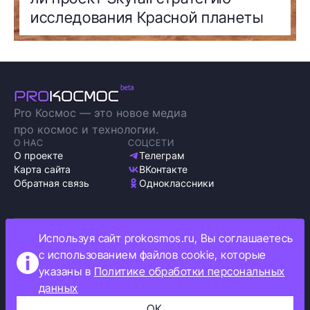
исследования Красной планеты
Pro Космос — это новое медиа
про космос и технологии.
О НАС
СОЦСЕТИ
О проекте
Телеграм
Карта сайта
ВКонтакте
Обратная связь
Одноклассники
Используя сайт prokosmos.ru, Вы соглашаетесь
Политика обработки персональных данных
с использованием файлов cookie, которые
Как мы используем cookie
указаны в
Политике обработки персональных
Информация об ограничениях
данных
Прокосмос © 2023
+16
ОК