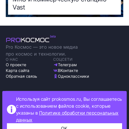
Vast
Pro Космос — это новое медиа
про космос и технологии.
О НАС
СОЦСЕТИ
О проекте
Телеграм
Карта сайта
ВКонтакте
Обратная связь
Одноклассники
Используя сайт prokosmos.ru, Вы соглашаетесь
Политика обработки персональных данных
с использованием файлов cookie, которые
Как мы используем cookie
указаны в
Политике обработки персональных
Информация об ограничениях
данных
Прокосмос © 2023
+16
ОК