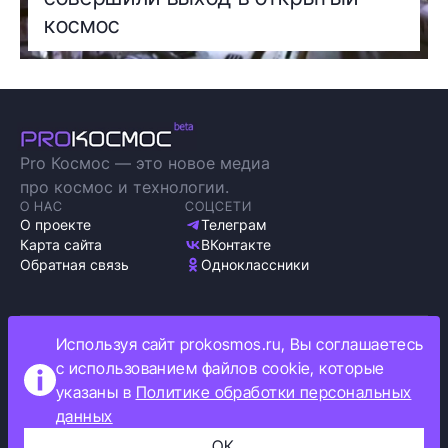
космос
Pro Космос — это новое медиа
про космос и технологии.
О НАС
СОЦСЕТИ
О проекте
Телеграм
Карта сайта
ВКонтакте
Обратная связь
Одноклассники
Используя сайт prokosmos.ru, Вы соглашаетесь
Политика обработки персональных данных
с использованием файлов cookie, которые
Как мы используем cookie
указаны в
Политике обработки персональных
Информация об ограничениях
данных
Прокосмос © 2023
+16
ОК