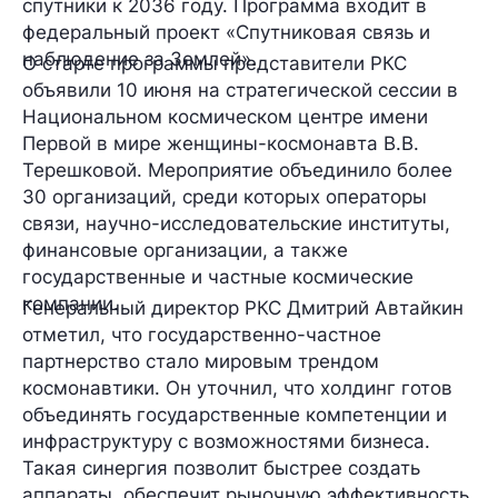
спутники к 2036 году. Программа входит в
федеральный проект «Спутниковая связь и
наблюдение за Землей».
О старте программы представители РКС
объявили 10 июня на стратегической сессии в
Национальном космическом центре имени
Первой в мире женщины-космонавта В.В.
Терешковой. Мероприятие объединило более
30 организаций, среди которых операторы
связи, научно-исследовательские институты,
финансовые организации, а также
государственные и частные космические
компании.
Генеральный директор РКС Дмитрий Автайкин
отметил, что государственно-частное
партнерство стало мировым трендом
космонавтики. Он уточнил, что холдинг готов
объединять государственные компетенции и
инфраструктуру с возможностями бизнеса.
Такая синергия позволит быстрее создать
аппараты, обеспечит рыночную эффективность