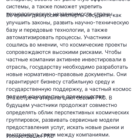
системы, а также поможет укрепить
технологическую независимость страны.
Во время дискуссии эксперты обсудили, как
улучшить законы, развить научно-техническую
базу и передовые технологии, а также
автоматизировать процессы. Участники
сошлись во мнении, что космические проекты
сопровождаются высокими рисками. Чтобы
частные компании активнее инвестировали в
отрасль, государству необходимо разработать
новые нормативно-правовые документы. Они
гарантируют бизнесу стабильную среду и
государственную поддержку, а частный космос
получит конкурентные преимущества.
Эта встреча открыла цикл сессий РКС. В
будущем участники продолжат совместно
определять облик перспективных космических
группировок, развивать сервисные модели
предоставления услуг, искать новые рынки и
выстраивать связи между компаниями.
Иллюстрация РКС