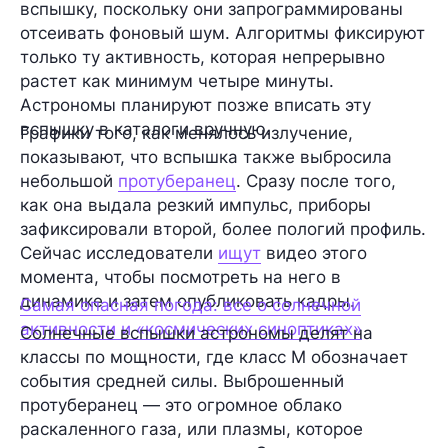
вспышку, поскольку они запрограммированы
отсеивать фоновый шум. Алгоритмы фиксируют
только ту активность, которая непрерывно
растет как минимум четыре минуты.
Астрономы планируют позже вписать эту
вспышку в каталоги вручную.
Графики того, как менялось излучение,
показывают, что вспышка также выбросила
небольшой
протуберанец
. Сразу после того,
как она выдала резкий импульс, приборы
зафиксировали второй, более пологий профиль.
Сейчас исследователи
ищут
видео этого
момента, чтобы посмотреть на него в
динамике и затем опубликовать кадры.
Самая опасная погода: все о солнечной
активности и «космических синоптиках»
Солнечные вспышки астрономы делят на
классы по мощности, где класс M обозначает
события средней силы. Выброшенный
протуберанец — это огромное облако
раскаленного газа, или плазмы, которое