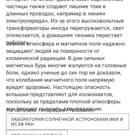
частицы также создают лишние токи в
длинных проводах, например в линиях
электропередач. Из-за этого высоковольтные
трансформаторы иногда перегружаются, свет
отключается, а домашняя техника перестает
работать.
Земная атмосфера и магнитное поле надежно
защищают людей на поверхности от
космической радиации. В дни сильных
магнитных бурь многие жалуются на головные
боли, однако ученые до сих пор не доказали,
что колебания магнитного поля напрямую
вредят здоровью. Настоящую опасность
вспышки представляют для космонавтов,
поскольку за пределами плотной атмосферы
они рискуют получить дозу радиации.
На обложке генерация ProКосмос
ЛАБОРАТОРИЯ СОЛНЕЧНОЙ АСТРОНОМИИ ИКИ И
ИСЗФ РАН