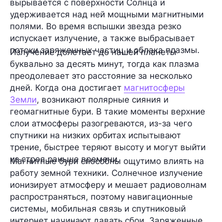
вырывается с поверхности Солнца и
удерживается над ней мощными магнитными
полями. Во время вспышки звезда резко
испускает излучение, а также выбрасывает
потоки заряженных частиц и облака плазмы.
Излучение долетает до нашей планеты
буквально за десять минут, тогда как плазма
преодолевает это расстояние за несколько
дней. Когда она достигает
магнитосферы
Земли
, возникают полярные сияния и
геомагнитные бури. В такие моменты верхние
слои атмосферы разогреваются, из-за чего
спутники на низких орбитах испытывают
трение, быстрее теряют высоту и могут выйти
из строя раньше времени.
Магнитные бури способны ощутимо влиять на
работу земной техники. Солнечное излучение
ионизирует атмосферу и мешает радиоволнам
распространяться, поэтому навигационные
системы, мобильная связь и спутниковый
интернет начинают давать сбои. Заряженные