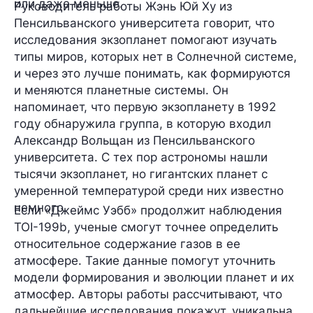
или даже меньше.
Руководитель работы Жэнь Юй Ху из
Пенсильванского университета говорит, что
исследования экзопланет помогают изучать
типы миров, которых нет в Солнечной системе,
и через это лучше понимать, как формируются
и меняются планетные системы. Он
напоминает, что первую экзопланету в 1992
году обнаружила группа, в которую входил
Александр Вольщан из Пенсильванского
университета. С тех пор астрономы нашли
тысячи экзопланет, но гигантских планет с
умеренной температурой среди них известно
немного.
Если «Джеймс Уэбб» продолжит наблюдения
TOI-199b, ученые смогут точнее определить
относительное содержание газов в ее
атмосфере. Такие данные помогут уточнить
модели формирования и эволюции планет и их
атмосфер. Авторы работы рассчитывают, что
дальнейшие исследования покажут, уникальна