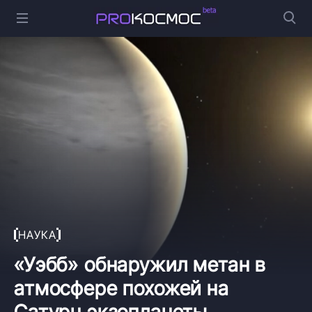
НАУКА
«Уэбб» обнаружил метан в
атмосфере похожей на
Сатурн экзопланеты