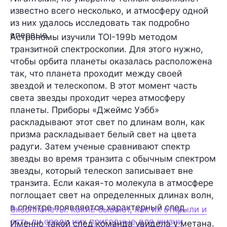
известно всего несколько, и атмосферу одной
из них удалось исследовать так подробно
впервые.
Астрономы изучили TOI-199b методом
транзитной спектроскопии. Для этого нужно,
чтобы орбита планеты оказалась расположена
так, что планета проходит между своей
звездой и телескопом. В этот момент часть
света звезды проходит через атмосферу
планеты. Приборы «Джеймс Уэбб»
раскладывают этот свет по длинам волн, как
призма раскладывает белый свет на цвета
радуги. Затем ученые сравнивают спектр
звезды во время транзита с обычным спектром
звезды, который телескоп записывает вне
транзита. Если какая-то молекула в атмосфере
поглощает свет на определенных длинах волн,
в спектре появляется характерный след.
Экзопланеты: какие бывают, как их открыли и
есть ли среди них пригодные для жизни
Именно такой след команда увидела у метана.