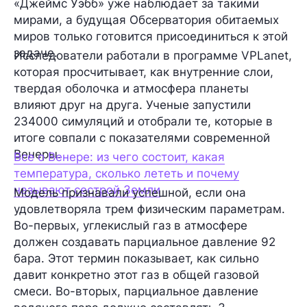
«Джеймс Уэбб» уже наблюдает за такими
мирами, а будущая Обсерватория обитаемых
миров только готовится присоединиться к этой
задаче.
Исследователи работали в программе VPLanet,
которая просчитывает, как внутренние слои,
твердая оболочка и атмосфера планеты
влияют друг на друга. Ученые запустили
234000 симуляций и отобрали те, которые в
итоге совпали с показателями современной
Венеры.
Все о Венере: из чего состоит, какая
температура, сколько лететь и почему
называют сестрой Земли
Модель признавали успешной, если она
удовлетворяла трем физическим параметрам.
Во-первых, углекислый газ в атмосфере
должен создавать парциальное давление 92
бара. Этот термин показывает, как сильно
давит конкретно этот газ в общей газовой
смеси. Во-вторых, парциальное давление