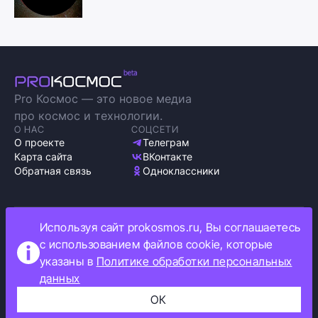
Pro Космос — это новое медиа
про космос и технологии.
О НАС
СОЦСЕТИ
О проекте
Телеграм
Карта сайта
ВКонтакте
Обратная связь
Одноклассники
Используя сайт prokosmos.ru, Вы соглашаетесь
Политика обработки персональных данных
с использованием файлов cookie, которые
Как мы используем cookie
указаны в
Политике обработки персональных
Информация об ограничениях
данных
Прокосмос © 2023
+16
ОК