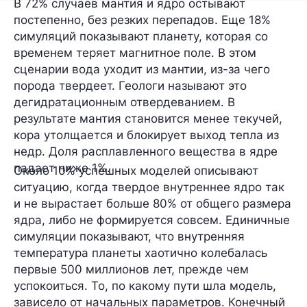
В 72% случаев мантия и ядро остывают
постепенно, без резких перепадов. Еще 18%
симуляций показывают планету, которая со
временем теряет магнитное поле. В этом
сценарии вода уходит из мантии, из-за чего
порода твердеет. Геологи называют это
дегидратационным отвердеванием. В
результате мантия становится менее текучей,
кора утолщается и блокирует выход тепла из
недр. Доля расплавленного вещества в ядре
падает ниже 1%.
Около 10% успешных моделей описывают
ситуацию, когда твердое внутреннее ядро так
и не вырастает больше 80% от общего размера
ядра, либо не формируется совсем. Единичные
симуляции показывают, что внутренняя
температура планеты хаотично колебалась
первые 500 миллионов лет, прежде чем
успокоиться. То, по какому пути шла модель,
зависело от начальных параметров. Конечный