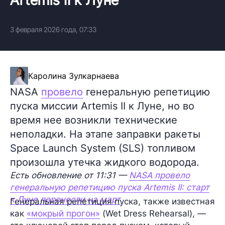
3 февраля 2026 года, 07:33
Каролина Зулкарнаева
NASA
провело
генеральную репетицию
пуска миссии Artemis II к Луне, но во
время нее возникли технические
неполадки. На этапе заправки ракеты
Space Launch System (SLS) топливом
произошла утечка жидкого водорода.
Есть обновление от 11:31 —
NASA провело
генеральную репетицию пуска Artemis II: старт
к Луне перенесли на март
Генеральная репетиция пуска, также известная
как
«мокрый прогон»
(Wet Dress Rehearsal), —