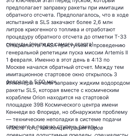
это ключевой этап перед пуском, который
предполагает заправку ракеты при имитации
обратного отсчета. Предполагалось, что в ходе
испытаний в SLS закачают более 2,6 млн
литров криогенного топлива и отработают
процедуру обратного отсчета до отметки Т-33
секунды (почти до самого старта).
Специалисты NASA приступили к проведению
генеральной репетиции пуска миссии Artemis II
1 февраля. Именно в этот день в 4:13 по
Москве начался обратный отсчет. Между тем
имитационное стартовое окно открылось 3
февраля в 5:00 мск.
Инженеры начали заправку жидким водородом
ракеты SLS, которая вместе с космическим
кораблем Orion находится на стартовой
площадке 39B Космического центра имени
Кеннеди во Флориде, но обнаружили проблему
— технические неполадки в системе подачи
горючего в первую ступень ракеты.
«После того, как концентрация паров
превысила допустимые пределы, специалисты