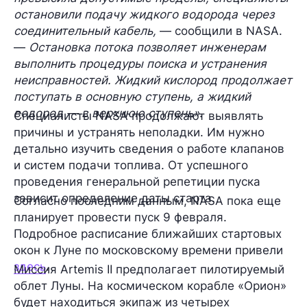
остановили подачу жидкого водорода через
соединительный кабель,
— сообщили в NASA.
—
Остановка потока позволяет инженерам
выполнить процедуры поиска и устранения
неисправностей. Жидкий кислород продолжает
поступать в основную ступень, а жидкий
водород — в верхнюю ступень»
.
Специалисты NASA продолжают выявлять
причины и устранять неполадки. Им нужно
детально изучить сведения о работе клапанов
и систем подачи топлива. От успешного
проведения генеральной репетиции пуска
зависит определение даты старта.
Согласно последним данным, NASA пока еще
планирует провести пуск 9 февраля.
Подробное расписание ближайших стартовых
окон к Луне по московскому времени привели
здесь
.
Миссия Artemis II предполагает пилотируемый
облет Луны. На космическом корабле «Орион»
будет находиться экипаж из четырех