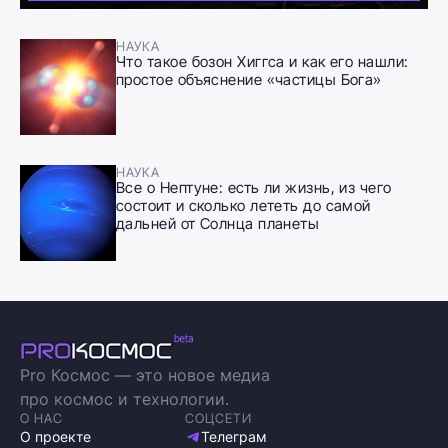
НАУКА
Что такое бозон Хиггса и как его нашли:
простое объяснение «частицы Бога»
НАУКА
Все о Нептуне: есть ли жизнь, из чего
состоит и сколько лететь до самой
дальней от Солнца планеты
Pro Космос — это новое медиа
про космос и технологии.
О НАС
СОЦСЕТИ
О проекте
Телеграм