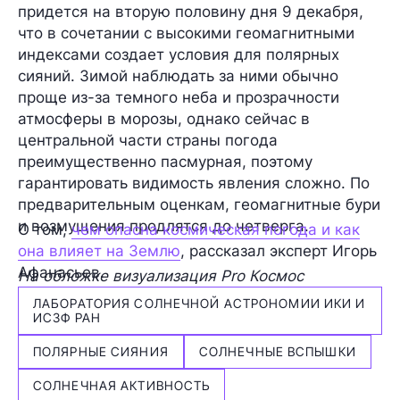
придется на вторую половину дня 9 декабря
,
что в сочетании с высокими геомагнитными
индексами создает условия для
полярных
сияний
. Зимой наблюдать за ними обычно
проще из-за темного неба и прозрачности
атмосферы в морозы, однако сейчас в
центральной части страны погода
преимущественно пасмурная, поэтому
гарантировать видимость явления сложно. По
предварительным оценкам, геомагнитные бури
и возмущения продлятся до четверга.
О том,
чем опасна космическая погода и как
она влияет на Землю
, рассказал эксперт Игорь
Афанасьев.
На обложке визуализация Pro Космос
ЛАБОРАТОРИЯ СОЛНЕЧНОЙ АСТРОНОМИИ ИКИ И
ИСЗФ РАН
ПОЛЯРНЫЕ СИЯНИЯ
СОЛНЕЧНЫЕ ВСПЫШКИ
СОЛНЕЧНАЯ АКТИВНОСТЬ