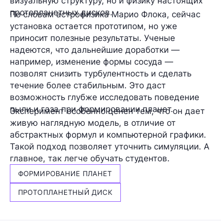
визуальную структуру, но и физику настоящих
протопланетных дисков.
По словам астрофизика
Марио Флока
, сейчас
установка остается прототипом, но уже
приносит полезные результаты. Ученые
надеются, что дальнейшие доработки —
например, изменение формы сосуда —
позволят снизить турбулентность и сделать
течение более стабильным. Это даст
возможность глубже исследовать поведение
пыли и газа при формировании планет.
Эксперимент особенно ценен тем, что он дает
живую наглядную модель, в отличие от
абстрактных формул и компьютерной графики.
Такой подход позволяет уточнить симуляции. А
главное, так легче обучать студентов.
ФОРМИРОВАНИЕ ПЛАНЕТ
ПРОТОПЛАНЕТНЫЙ ДИСК