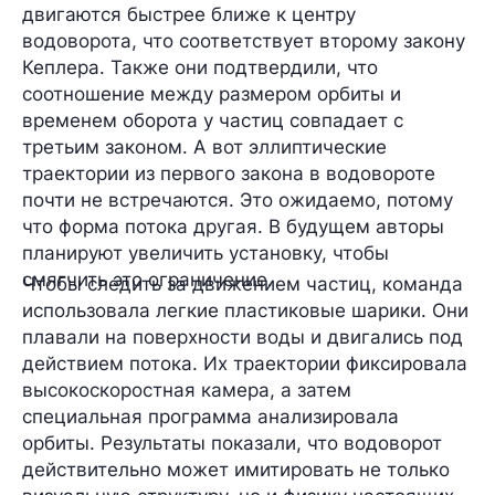
двигаются быстрее ближе к центру
водоворота, что соответствует второму закону
Кеплера. Также они подтвердили, что
соотношение между размером орбиты и
временем оборота у частиц совпадает с
третьим законом. А вот эллиптические
траектории из первого закона в водовороте
почти не встречаются. Это ожидаемо, потому
что форма потока другая. В будущем авторы
планируют увеличить установку, чтобы
смягчить это ограничение.
Чтобы следить за движением частиц, команда
использовала легкие пластиковые шарики. Они
плавали на поверхности воды и двигались под
действием потока. Их траектории фиксировала
высокоскоростная камера, а затем
специальная программа анализировала
орбиты. Результаты показали, что водоворот
действительно может имитировать не только