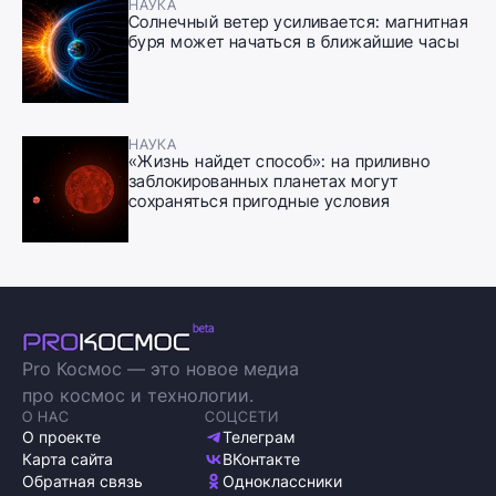
НАУКА
Солнечный ветер усиливается: магнитная
буря может начаться в ближайшие часы
НАУКА
«Жизнь найдет способ»: на приливно
заблокированных планетах могут
сохраняться пригодные условия
Pro Космос — это новое медиа
про космос и технологии.
О НАС
СОЦСЕТИ
О проекте
Телеграм
Карта сайта
ВКонтакте
Обратная связь
Одноклассники