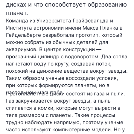
дисках и что способствует образованию
планет.
Команда из
Университета Грайфсвальда
и
Института астрономии имени Макса Планка
в
Гейдельберге разработала прототип, который
можно собрать из обычных деталей для
аквариумов. В центре конструкции —
прозрачный цилиндр с водоворотом. Два сопла
нагнетают воду по кругу, создавая поток,
похожий на движение вещества вокруг звезды.
Таким образом ученые воссоздали условия,
при которых формируются планеты, но в
настольном масштабе.
Протопланетные диски
состоят из газа и пыли.
Газ закручивается вокруг звезды, а пыль
слипается в комки, которые могут вырасти в
тела размером с планеты. Такие процессы
трудно наблюдать напрямую, поэтому ученые
часто используют компьютерные модели. Но у