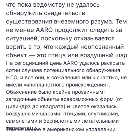
что пока ведомству не удалось
обнаружить свидетельств
существования внеземного разума. Тем
не менее AARO продолжит следить за
ситуацией, поскольку отказывается
верить в то, что каждый неопознанный
объект — это птица или воздушный шар.
На сегодняшний день AARO удалось раскрыть
сотни случаев
потенциального обнаружения
НЛО, и все они, к сожалению или к счастью, не
имели «инопланетного происхождения».
Объяснение было крайне прозаичным:
загадочные объекты всевозможных форм (от
цилиндра до квадрата) и цветов оказались
воздушными шарами, птицами, спутниками,
самолетами и беспилотными летательными
аппаратами.
Тем не менее в американском управлении