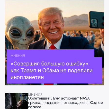
МНЕНИЯ
«Совершил большую ошибку»:
как Трамп и Обама не поделили
инопланетян
МНЕНИЯ
Облетевший Луну астронавт NASA
призвал отказаться от высадки на Южном
полюсе