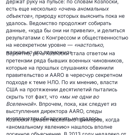
держат руку на пульсе: по словам Козлоски,
есть еще несколько
«очень аномальных
объектов»
, природу которых выяснить
пока не
удалось
. Ведомство продолжит собирать
данные, «куда бы они ни привели», и делиться
результатами с Конгрессом и общественностью
на несекретном уровне —
«настолько,
насколько это возможно»
.
Вероятно, речь Козлоски стала ответом на
претензии ряда бывших военных чиновников,
которые на прошлых слушаниях обвинили
правительство и AARO в чересчур секретном
подходе к теме НЛО. По их мнению, власти
США на протяжении десятилетий пытались
скрыть тот факт, что
«мы не одни во
Вселенной»
. Впрочем, пока, как следует из
выступления директора AARO, следы
инопланетян обнаружить не удалось.
Козлоски привел несколько примеров, когда
«аномальному явлению» нашлось вполне
логичное объяснение. В 2013 году недалеко от