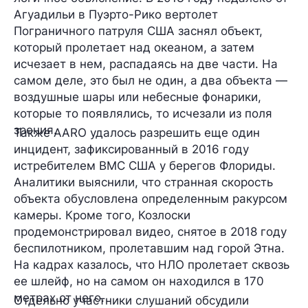
Агуадильи в Пуэрто-Рико вертолет
Пограничного патруля США заснял объект,
который пролетает над океаном, а затем
исчезает в нем, распадаясь на две части. На
самом деле, это был не один, а два объекта —
воздушные шары или небесные фонарики,
которые то появлялись, то исчезали из поля
зрения.
Также AARO удалось разрешить еще один
инцидент, зафиксированный в 2016 году
истребителем ВМС США у берегов Флориды.
Аналитики выяснили, что странная скорость
объекта обусловлена определенным ракурсом
камеры. Кроме того, Козлоски
продемонстрировал видео, снятое в 2018 году
беспилотником, пролетавшим над горой Этна.
На кадрах казалось, что НЛО пролетает сквозь
ее шлейф, но на самом он находился в 170
метрах от него.
Отдельно участники слушаний обсудили