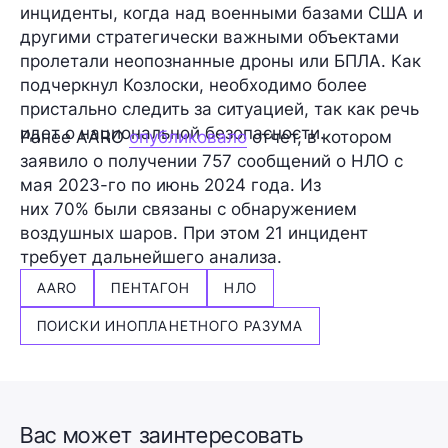
инциденты, когда над военными базами США и
другими стратегически важными объектами
пролетали неопознанные дроны или БПЛА. Как
подчеркнул Козлоски, необходимо более
пристально следить за ситуацией, так как речь
идет о национальной безопасности.
Ранее AARO
опубликовало
отчет, в котором
заявило о получении 757 сообщений о НЛО с
мая 2023-го по июнь 2024 года. Из
них
70%
были связаны с обнаружением
воздушных шаров. При этом
21
инцидент
требует
дальнейшего анализа
.
AARO
ПЕНТАГОН
НЛО
ПОИСКИ ИНОПЛАНЕТНОГО РАЗУМА
Вас может заинтересовать