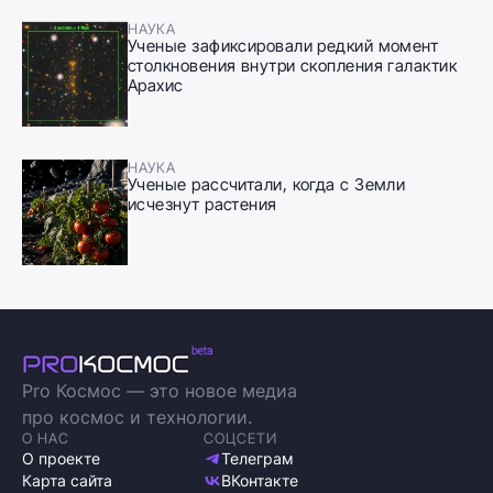
НАУКА
Ученые зафиксировали редкий момент
столкновения внутри скопления галактик
Арахис
НАУКА
Ученые рассчитали, когда с Земли
исчезнут растения
Pro Космос — это новое медиа
про космос и технологии.
О НАС
СОЦСЕТИ
О проекте
Телеграм
Карта сайта
ВКонтакте