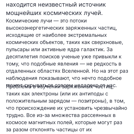
находится неизвестный источник
мощнейших космических лучей.
Космические лучи
— это потоки
высокоэнергетических заряженных частиц,
исходящие от наиболее экстремальных
космических объектов, таких как сверхновые,
пульсары или активные ядра галактик. За
десятилетия поисков ученые уже привыкли к
тому, что подобные явления — не редкость в
отдаленных областях Вселенной. Но на этот раз
наблюдения показывают, что нечто подобное
может скрываться совсем недалеко от нас.
Проблема в изучении заряженных частиц,
таких как
электроны
(или их антиподы с
положительным зарядом —
позитроны
), в том,
что происхождение их установить чрезвычайно
трудно. Все из-за множества рассеянных в
космосе магнитных полей, которые могут раз
за разом отклонять частицы от их