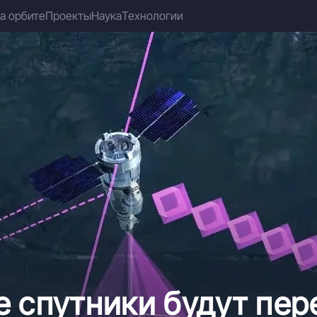
а орбите
Проекты
Наука
Технологии
 спутники будут пер