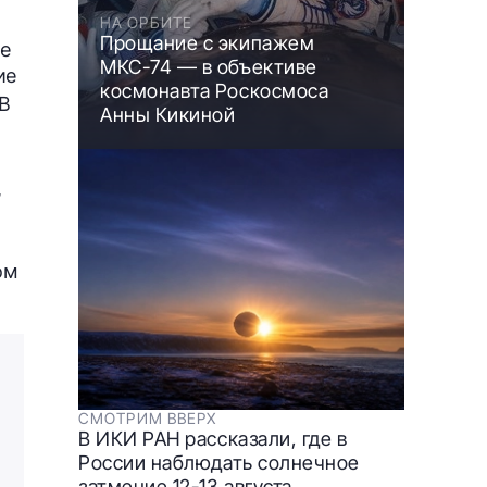
НА ОРБИТЕ
Прощание с экипажем
ые
МКС-74 — в объективе
ие
космонавта Роскосмоса
 В
Анны Кикиной
,
ом
СМОТРИМ ВВЕРХ
В ИКИ РАН рассказали, где в
России наблюдать солнечное
затмение 12-13 августа