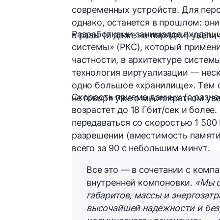
современных устройств. Для перс
однако, останется в прошлом: он
Разработками занимался входящи
в разы (и даже на порядки) увели
системы» (РКС), который примени
частности, в архитектуре систем
технология виртуализации
— неск
одно большое «хранилище». Тем 
Скорость приема данных (с разно
не говоря уже о многократном у
возрастет до
18 Гбит/сек
и более.
передаваться со скоростью
1 500
разрешении (вместимость памяти
всего за
90 с небольшим минут
.
Все это — в сочетании с комп
внутренней компоновки.
«Мы 
габаритов, массы и энергозат
высочайшей надежности и без