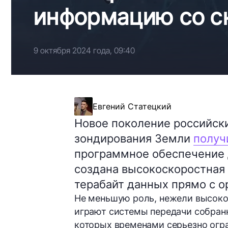
информацию со ск
9 октября 2024 года, 09:40
Евгений Статецкий
Новое поколение российск
зондирования Земли
получ
программное обеспечение д
создана высокоскоростная 
терабайт данных прямо с ор
Не меньшую роль, нежели высоко
играют системы передачи собран
которых временами серьезно огр