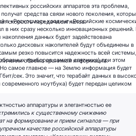
пективных российских аппаратов эта проблема,
и получат средства связи
нового поколения
, котор
й в «Роскосмос» холдинг «Российские космическ
чат скорость передачи сигналов.
л в них сразу несколько инновационных решений.
ы накопления данных будет задействована
олько дисковых накопителей будут объединены в
самым резко повысится надежность всей системы
образных приборов самого спутника) при этом
величении объема хранимой информации.
 Но самое главное — на Землю информация будет
 Гбит/сек
. Это значит, что терабайт данных в высок
 современного ноутбука) будет передан целиком
актностью аппаратуры и элегантностью ее
стремились к существенному снижению
рат на формирование и прием сигналов — при
упречном качестве российской аппаратуры