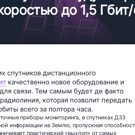
оростью до 1,5 Гбит/
их спутников дистанционного
ит
качественно новое оборудование и
ля связи. Тем самым будет де факто
радиолиния, которая позволит передать
биты всего за полтора часа.
точные приборы мониторинга, в спутниках ДЗЗ
ной информации на Землю, пропускная способнос
аничивает практический «выхлоп» от самых