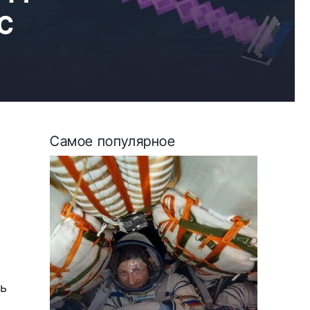
с
Самое популярное
ть