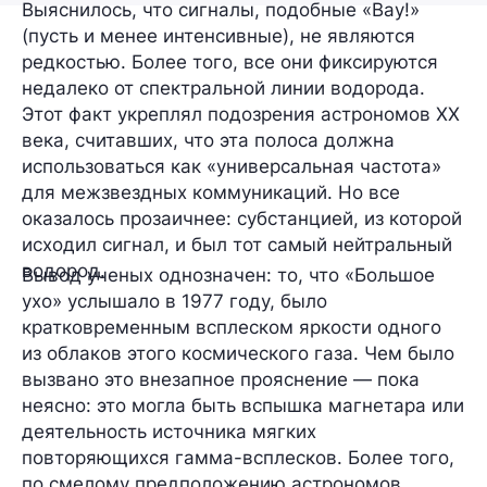
Выяснилось, что сигналы, подобные «Вау!»
(пусть и менее интенсивные), не являются
редкостью. Более того, все они фиксируются
недалеко от
спектральной линии водорода
.
Этот факт укреплял подозрения астрономов ХХ
века, считавших, что эта полоса должна
использоваться как «универсальная частота»
для межзвездных коммуникаций. Но все
оказалось прозаичнее: субстанцией, из которой
исходил сигнал, и был тот самый нейтральный
водород.
Вывод ученых однозначен: то, что «Большое
ухо» услышало в 1977 году, было
кратковременным всплеском яркости одного
из облаков этого космического газа. Чем было
вызвано это внезапное прояснение — пока
неясно: это могла быть вспышка
магнетара
или
деятельность
источника мягких
повторяющихся гамма-всплесков
. Более того,
по смелому предположению астрономов,