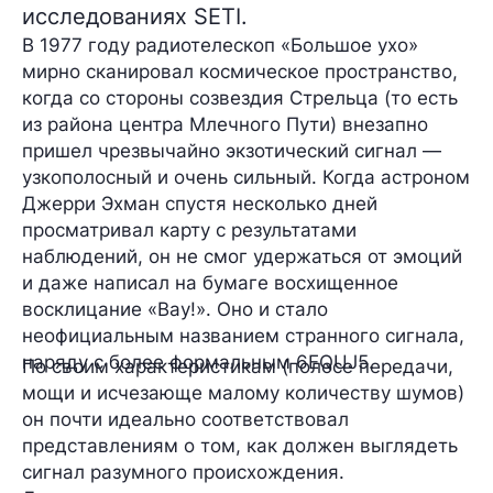
исследованиях SETI.
В 1977 году радиотелескоп
«Большое ухо»
мирно сканировал космическое пространство,
когда со стороны созвездия Стрельца (то есть
из района центра Млечного Пути) внезапно
пришел чрезвычайно экзотический сигнал —
узкополосный и очень сильный. Когда астроном
Джерри Эхман спустя несколько дней
просматривал карту с результатами
наблюдений, он не смог удержаться от эмоций
и даже написал на бумаге восхищенное
восклицание
«Вау!»
. Оно и стало
неофициальным названием странного сигнала,
наряду с более формальным
6EQUJ5
.
По своим характеристикам (полосе передачи,
мощи и исчезающе малому количеству шумов)
он почти идеально соответствовал
представлениям о том, как должен выглядеть
сигнал разумного происхождения.