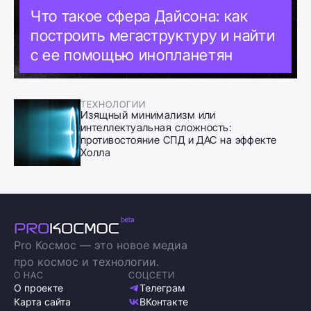
Что такое сфера Дайсона: как
построить мегаструктуру и найти
с ее помощью инопланетян
ТЕХНОЛОГИИ
Изящный минимализм или
интеллектуальная сложность:
противостояние СПД и ДАС на эффекте
Холла
Pro Космос — это новое медиа
про космос и технологии.
О НАС
СОЦСЕТИ
О проекте
Телеграм
Карта сайта
ВКонтакте