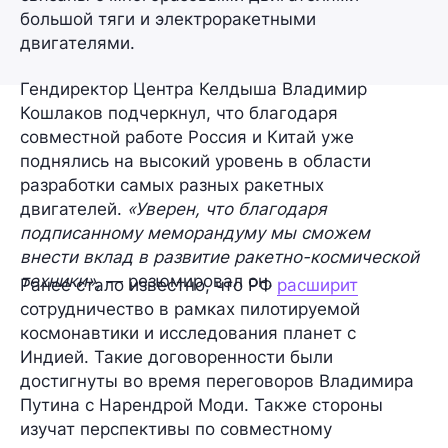
большой тяги и электроракетными
двигателями.
Гендиректор Центра Келдыша Владимир
Кошлаков подчеркнул, что благодаря
совместной работе Россия и Китай уже
поднялись на высокий уровень в области
разработки самых разных ракетных
двигателей.
«Уверен, что благодаря
подписанному меморандуму мы сможем
внести вклад в развитие ракетно-космической
техники»,
— резюмировал он.
Ранее стало известно, что РФ
расширит
сотрудничество в рамках пилотируемой
космонавтики и исследования планет с
Индией. Такие договоренности были
достигнуты во время переговоров Владимира
Путина с Нарендрой Моди. Также стороны
изучат перспективы по совместному