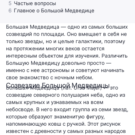
5
Частые вопросы
6
Главное о Большой Медведице
Большая Медведица — одно из самых больших
созвездий по площади. Оно вмещает в себя не
только звезды, но и целые галактики, поэтому
на протяжении многих веков остается
интересным объектом для изучения. Различить
Большую Медведицу довольно просто —
именно с нее астрономы и советуют начинать
свое знакомство с ночным небом.
Созвездие Большой Медведицы
Большая Медведица (лат. Ursa Major) — это
созвездие северного полушария неба, одно из
самых крупных и узнаваемых на всем
небосводе. В него входит группа из семи звезд,
которые образуют знаменитую фигуру,
напоминающую ковш с ручкой. Этот рисунок
известен с древности у самых разных народов