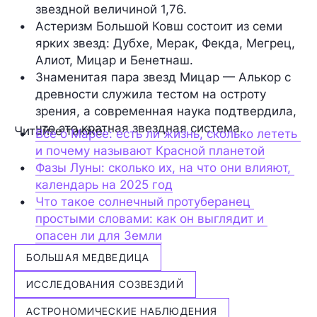
звездной величиной 1,76.
Астеризм Большой Ковш состоит из семи 
ярких звезд: Дубхе, Мерак, Фекда, Мегрец, 
Алиот, Мицар и Бенетнаш.
Знаменитая пара звезд Мицар — Алькор с 
древности служила тестом на остроту 
зрения, а современная наука подтвердила, 
что это кратная звездная система.
Читайте также:
Все о Марсе: есть ли жизнь, сколько лететь 
и почему называют Красной планетой
Фазы Луны: сколько их, на что они влияют, 
календарь на 2025 год
Что такое солнечный протуберанец 
простыми словами: как он выглядит и 
опасен ли для Земли
БОЛЬШАЯ МЕДВЕДИЦА
ИССЛЕДОВАНИЯ СОЗВЕЗДИЙ
АСТРОНОМИЧЕСКИЕ НАБЛЮДЕНИЯ