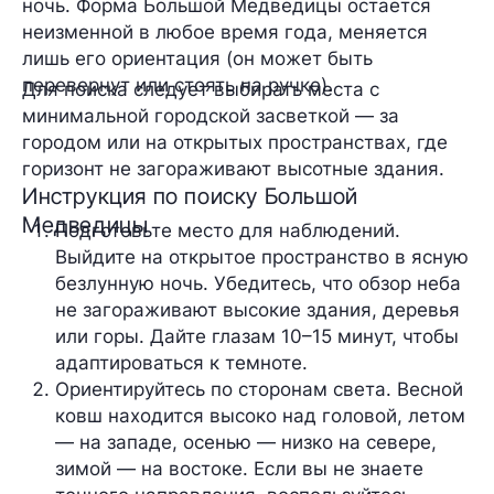
ночь. Форма Большой Медведицы остается
неизменной в любое время года, меняется
лишь его ориентация (он может быть
перевернут или стоять на ручке).
Для поиска следует выбирать места с
минимальной городской засветкой — за
городом или на открытых пространствах, где
горизонт не загораживают высотные здания.
Инструкция по поиску Большой
Медведицы
Подготовьте место для наблюдений
. 
Выйдите на открытое пространство в ясную 
безлунную ночь. Убедитесь, что обзор неба 
не загораживают высокие здания, деревья 
или горы. Дайте глазам 10–15 минут, чтобы 
адаптироваться к темноте.
Ориентируйтесь по сторонам света
. Весной 
ковш находится высоко над головой, летом 
— на западе, осенью — низко на севере, 
зимой — на востоке. Если вы не знаете 