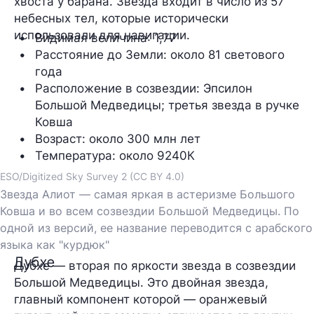
хвоста у барана. Звезда входит в число из 57
небесных тел, которые исторически
использовали для навигации.
Видимая величина
: 1,77
Расстояние до Земли
: около 81 светового 
года
Расположение в созвездии:
 Эпсилон 
Большой Медведицы; третья звезда в ручке 
Ковша
Возраст
: около 300 млн лет
Температура
: около 9240К
ESO/Digitized Sky Survey 2 (CC BY 4.0)
Звезда Алиот — самая яркая в астеризме Большого
Ковша и во всем созвездии Большой Медведицы. По
одной из версий, ее название переводится с арабского
языка как "курдюк"
Дубхе
Дубхе — вторая по яркости звезда в созвездии
Большой Медведицы. Это двойная звезда,
главный компонент которой — оранжевый