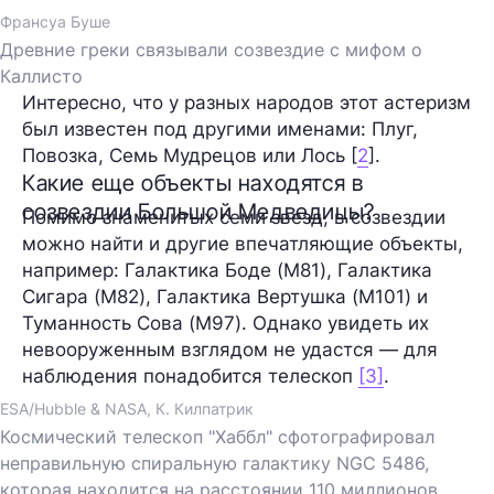
Франсуа Буше
Древние греки связывали созвездие с мифом о
Каллисто
Интересно, что у разных народов этот астеризм
был известен под другими именами: Плуг,
Повозка, Семь Мудрецов или Лось [
2
].
Какие еще объекты находятся в
созвездии Большой Медведицы?
Помимо знаменитых семи звезд, в созвездии
можно найти и другие впечатляющие объекты,
например: Галактика Боде (M81), Галактика
Сигара (M82), Галактика Вертушка (M101) и
Туманность Сова (M97). Однако увидеть их
невооруженным взглядом не удастся — для
наблюдения понадобится телескоп
[3]
.
ESA/Hubble & NASA, К. Килпатрик
Космический телескоп "Хаббл" сфотографировал
неправильную спиральную галактику NGC 5486,
которая находится на расстоянии 110 миллионов