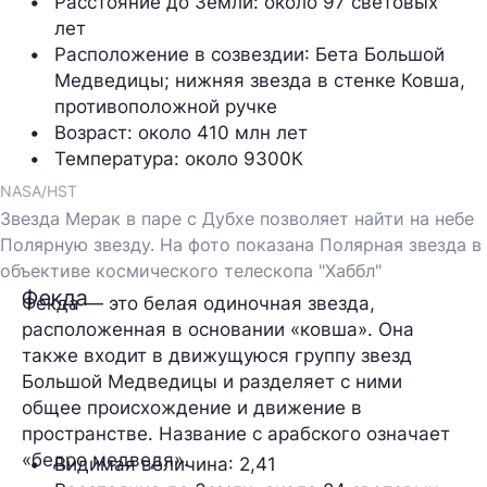
Расстояние до Земли
: около 97 световых 
лет
Расположение в созвездии
: Бета Большой 
Медведицы; нижняя звезда в стенке Ковша, 
противоположной ручке
Возраст
: около 410 млн лет
Температура
: около 9300К 
NASA/HST
Звезда Мерак в паре с Дубхе позволяет найти на небе
Полярную звезду. На фото показана Полярная звезда в
объективе космического телескопа "Хаббл"
Фекда
Фекда — это белая одиночная звезда,
расположенная в основании «ковша». Она
также входит в движущуюся группу звезд
Большой Медведицы и разделяет с ними
общее происхождение и движение в
пространстве. Название с арабского означает
«бедро медведя».
Видимая величина
: 2,41