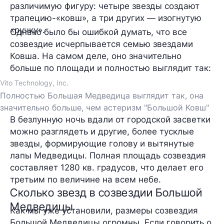
различимую фигуру: четыре звезды создают
трапецию-«ковш», а три других — изогнутую
«ручку».
Однако было бы ошибкой думать, что все
созвездие исчерпывается семью звездами
Ковша. На самом деле, оно значительно
больше по площади и полностью выглядит так:
Vito Technology, Inc.
Полностью Большая Медведица выглядит так, она
значительно больше, чем астеризм "Большой Ковш"
В безлунную ночь вдали от городской засветки
можно разглядеть и другие, более тусклые
звезды, формирующие голову и вытянутые
лапы Медведицы. Полная площадь созвездия
составляет 1280 кв. градусов, что делает его
третьим по величине на всем небе.
Сколько звезд в созвездии Большой
Медведицы
Как мы уже установили, размеры созвездия
Большой Медведицы огромны. Если говорить о