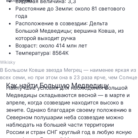
Видимая величина
: 3,3
Расстояние до Земли
: около 81 светового 
года
Расположение в созвездии
: Дельта 
Большой Медведицы; вершина Ковша, из 
которой выходит ручка
Возраст
: около 414 млн лет
Температура
: 8564К
Wikisky
В Большом Ковше звезда Мегрец — наименее яркая из
всех семи, но при этом она в 23 раза ярче, чем Солнце
Как найти Большую Медведицу
Наилучшие условия для наблюдения Большой
Медведицы складываются весной — в марте и
апреле, когда созвездие находится высоко в
зените. Однако благодаря своему положению в
Северном полушарии неба созвездие можно
наблюдать на большей части территории
России и стран СНГ круглый год в любую ясную