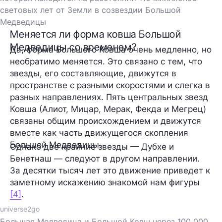
световых лет от Земли в созвездии Большой
Медведицы
Меняется ли форма ковша Большой
Медведицы со временем?
Да, форма Большого Ковша очень медленно, но
необратимо меняется. Это связано с тем, что
звезды, его составляющие, движутся в
пространстве с разными скоростями и слегка в
разных направлениях. Пять центральных звезд
Ковша (Алиот, Мицар, Мерак, Фекда и Мегрец)
связаны общим происхождением и движутся
вместе как часть движущегося скопления
Большой Медведицы.
Однако две крайние звезды — Дубхе и
Бенетнаш — следуют в другом направлении.
За десятки тысяч лет это движение приведет к
заметному искажению знакомой нам фигуры
[4]
.
universe2go
Большая Медведица и Большой Ковш через 100 000