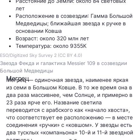
Расстояние до Земли
: около 84 световых 
лет
Расположение в созвездии
: Гамма Большой 
Медведицы; ближайшая звезда к ручке в 
основании Ковша
Возраст
: около 320 млн лет
Температура
: около 9355К  
ESO/Digitized Sky Survey 2 (CC BY 4.0)
Звезда Фекда и галактика Messier 109 в созвездии
Большой Медведицы
Мегрец
Мегрец — одиночная звезда, наименее яркая
из семи в Большом Ковше. В то же время она в
два раза массивнее, чем Солнце, и примерно в
23 раза ярче его. Название светила
переводится с арабского как «начало хвоста»,
что соответствует ее расположению — в месте
соединения «ручки» с «ковшом». У звезды есть
два тусклых «компаньона» 10-й и 11-й звездной
величины.