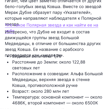
гигант, чей цвет заметно отличается от других
бело-голубых звезд Ковша. Вместе со звездой
Мерак Дубхе образует пару «Указателей»,
которые направляют наблюдателя к Полярной
звезде.
Что такое Полярная звезда и как найти ее на
небе
Интересно, что Дубхе не входит в состав
движущейся группы звезд Большой
Медведицы, в отличие от большинства других
звезд Ковша. Ее название с арабского
переводится как «медведь».
Видимая величина
: 1,79
Расстояние до Земли
: около 122,88 
световых лет
Расположение в созвездии:
 Альфа Большой 
Медведицы, верхняя звезда в стенке 
Ковша, противоположной ручке
Возраст
: около 280 млн лет
Температура
: основной компонент — около 
4686К, второй компонент — около 6500К 