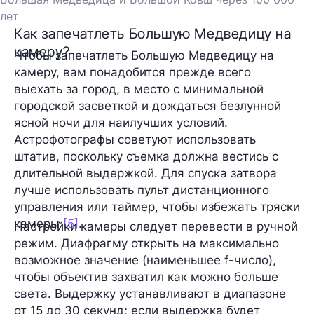
лет
Как запечатлеть Большую Медведицу на
камеру?
Чтобы запечатлеть Большую Медведицу на
камеру, вам понадобится прежде всего
выехать за город, в место с минимальной
городской засветкой и дождаться безлунной
ясной ночи для наилучших условий.
Астрофотографы советуют использовать
штатив, поскольку съемка должна вестись с
длительной выдержкой. Для спуска затвора
лучше использовать пульт дистанционного
управления или таймер, чтобы избежать тряски
камеры
[5]
.
Настройки камеры следует перевести в ручной
режим. Диафрагму открыть на максимально
возможное значение (наименьшее f-число),
чтобы объектив захватил как можно больше
света. Выдержку устанавливают в диапазоне
от 15 до 30 секунд; если выдержка будет