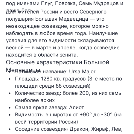
под именами Плуг, Повозка, Семь Мудрецов и
даже Лось.
Для жителей России и всего Северного
полушария Большая Медведица — это
незаходящее созвездие, которое можно
наблюдать в любое время года. Наилучшие
условия для его видимости складываются
весной — в марте и апреле, когда созвездие
находится в области зенита.
Основные характеристики Большой
Медведицы
Латинское название
: Ursa Major
Площадь:
 1280 кв. градусов (3-е место по 
площади среди 88 созвездий)
Количество звезд
: более 200, из них семь 
наиболее ярких
Самая яркая звезда: 
Алиот
Видимость
: в широтах от +90° до -30° (на 
всей территории России)
Соседние созвездия
: Дракон, Жираф, Лев, 