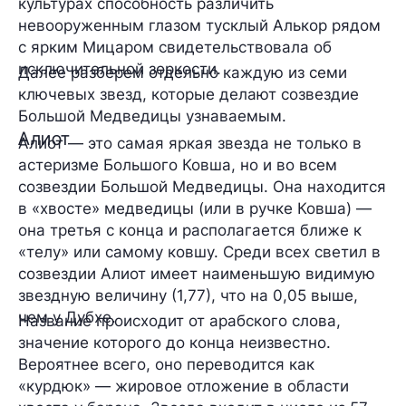
культурах способность различить
невооруженным глазом тусклый Алькор рядом
с ярким Мицаром свидетельствовала об
исключительной зоркости.
Далее разберем отдельно каждую из семи
ключевых звезд, которые делают созвездие
Большой Медведицы узнаваемым.
Алиот
Алиот — это самая яркая звезда не только в
астеризме Большого Ковша, но и во всем
созвездии Большой Медведицы. Она находится
в «хвосте» медведицы (или в ручке Ковша) —
она третья с конца и располагается ближе к
«телу» или самому ковшу. Среди всех светил в
созвездии Алиот имеет наименьшую видимую
звездную величину (1,77), что на 0,05 выше,
чем у Дубхе.
Название происходит от арабского слова,
значение которого до конца неизвестно.
Вероятнее всего, оно переводится как
«курдюк» — жировое отложение в области