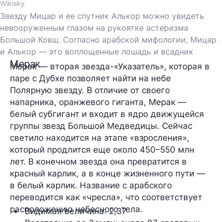
Wikisky
Звезду Мицар и ее спутник Алькор можно увидеть
невооруженным глазом на рукоятке астеризма
Большой Ковш. Согласно арабской мифологии, Мицар
и Алькор — это воплощенные лошадь и всадник
Мерак
Мерак — вторая звезда-«Указатель», которая в
паре с Дубхе позволяет найти на небе
Полярную звезду. В отличие от своего
напарника, оранжевого гиганта, Мерак —
белый субгигант и входит в ядро движущейся
группы звезд Большой Медведицы. Сейчас
светило находится на этапе «взросления»,
который продлится еще около 450–550 млн
лет. В конечном звезда она превратится в
красный карлик, а в конце жизненного пути —
в белый карлик. Название с арабского
переводится как «чресла», что соответствует
расположению небесного тела.
Видимая величина
: 2,37