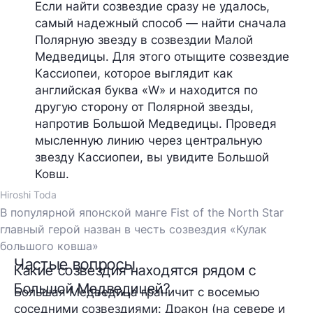
Если найти созвездие сразу не удалось, 
самый надежный способ — найти сначала 
Полярную звезду в созвездии Малой 
Медведицы. Для этого отыщите созвездие 
Кассиопеи, которое выглядит как 
английская буква «W» и находится по 
другую сторону от Полярной звезды, 
напротив Большой Медведицы. Проведя 
мысленную линию через центральную 
звезду Кассиопеи, вы увидите Большой 
Ковш.
Hiroshi Toda
В популярной японской манге Fist of the North Star
главный герой назван в честь созвездия «Кулак
большого ковша»
Частые вопросы
Какие созвездия находятся рядом с
Большой Медведицей?
Большая Медведица граничит с восемью
соседними созвездиями: Дракон (на севере и