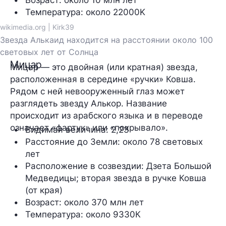
Температура
: около 22000K
wikimedia.org | Kirk39
Звезда Алькаид находится на расстоянии около 100
световых лет от Солнца
Мицар
Мицар
—
это двойная (или кратная) звезда,
расположенная в середине «ручки» Ковша.
Рядом с ней невооруженный глаз может
разглядеть звезду Алькор. Название
происходит из арабского языка и в переводе
означает «фартук» или «покрывало».
Видимая величина: 
2,23
Расстояние до Земли: 
около 78 световых 
лет
Расположение в созвездии: 
Дзета Большой 
Медведицы; вторая звезда в ручке Ковша 
(от края)
Возраст: 
около 370 млн лет
Температура: 
около 9330К