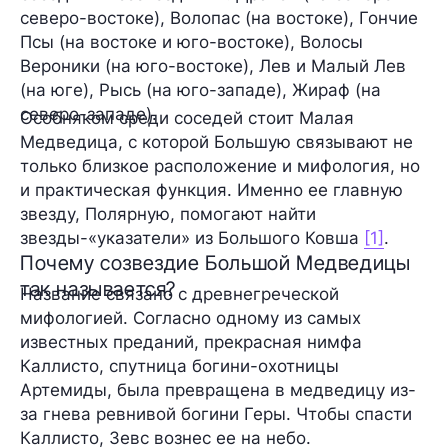
северо-востоке), Волопас (на востоке), Гончие
Псы (на востоке и юго-востоке), Волосы
Вероники (на юго-востоке), Лев и Малый Лев
(на юге), Рысь (на юго-западе), Жираф (на
северо-западе).
Особняком среди соседей стоит
Малая
Медведица
, с которой Большую связывают не
только близкое расположение и мифология, но
и практическая функция. Именно ее главную
звезду, Полярную, помогают найти
звезды-«указатели» из Большого Ковша
[1]
.
Почему созвездие Большой Медведицы
так называется?
Название связано с древнегреческой
мифологией. Согласно одному из самых
известных преданий, прекрасная нимфа
Каллисто, спутница богини-охотницы
Артемиды, была превращена в медведицу из-
за гнева ревнивой богини Геры. Чтобы спасти
Каллисто, Зевс вознес ее на небо.