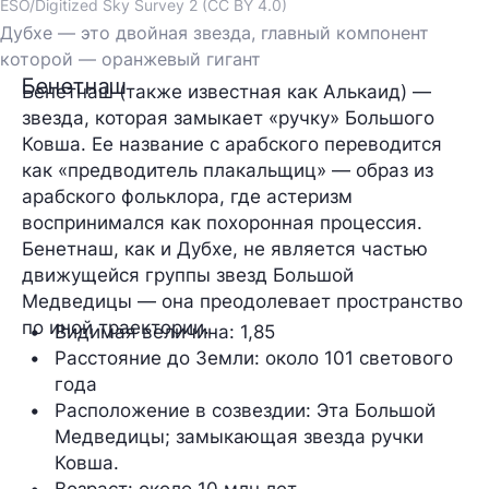
ESO/Digitized Sky Survey 2 (CC BY 4.0)
Дубхе — это двойная звезда, главный компонент
которой — оранжевый гигант
Бенетнаш
Бенетнаш (также известная как Алькаид) —
звезда, которая замыкает «ручку» Большого
Ковша. Ее название с арабского переводится
как «предводитель плакальщиц» — образ из
арабского фольклора, где астеризм
воспринимался как похоронная процессия.
Бенетнаш, как и Дубхе, не является частью
движущейся группы звезд Большой
Медведицы — она преодолевает пространство
по иной траектории.
Видимая величина: 
1,85
Расстояние до Земли: 
около 101 светового 
года
Расположение в созвездии: 
Эта Большой 
Медведицы; замыкающая звезда ручки 
Ковша.
Возраст
: около 10 млн лет