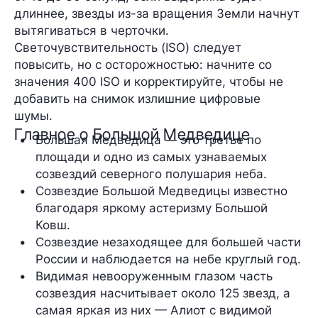
длиннее, звезды из-за вращения Земли начнут
вытягиваться в черточки.
Светочувствительность (ISO) следует
повысить, но с осторожностью: начните со
значения 400 ISO и корректируйте, чтобы не
добавить на снимок излишние цифровые
шумы.
Главное о Большой Медведице
Большая Медведица — это третье по 
площади и одно из самых узнаваемых 
созвездий северного полушария неба.
Созвездие Большой Медведицы известно 
благодаря яркому астеризму Большой 
Ковш.
Созвездие незаходящее для большей части 
России и наблюдается на небе круглый год.
Видимая невооруженным глазом часть 
созвездия насчитывает около 125 звезд, а 
самая яркая из них — Алиот с видимой 