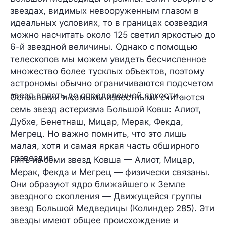
звездах, видимых невооруженным глазом в
идеальных условиях, то в границах созвездия
можно насчитать около 125 светил яркостью до
6-й звездной величины. Однако с помощью
телескопов мы можем увидеть бесчисленное
множество более тусклых объектов, поэтому
астрономы обычно ограничиваются подсчетом
звезд вплоть до определенной яркости.
Основными и самыми известными считаются
семь звезд
астеризма Большой Ковш: Алиот,
Дубхе, Бенетнаш, Мицар, Мерак, Фекда,
Мегрец. Но важно помнить, что это лишь
малая, хотя и самая яркая часть обширного
созвездия.
Пять из семи звезд Ковша — Алиот, Мицар,
Мерак, Фекда и Мегрец — физически связаны.
Они образуют ядро ближайшего к Земле
звездного скопления —
Движущейся группы
звезд Большой Медведицы
(Колиндер 285). Эти
звезды имеют общее происхождение и