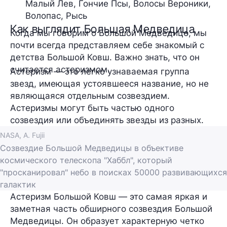
Малый Лев, Гончие Псы, Волосы Вероники, 
Волопас, Рысь
Как выглядит Большая Медведица
Когда мы говорим о Большой Медведице, мы
почти всегда представляем себе знакомый с
детства Большой Ковш. Важно знать, что он
считается астеризмом.
Астеризм
— это легко узнаваемая группа
звезд, имеющая устоявшееся название, но не
являющаяся отдельным созвездием.
Астеризмы могут быть частью одного
созвездия или объединять звезды из разных.
NASA, A. Fujii
Созвездие Большой Медведицы в объективе
космического телескопа "Хаббл", который
"просканировал" небо в поисках 50000 развивающихся
галактик
Астеризм
Большой Ковш
— это самая яркая и
заметная часть обширного созвездия Большой
Медведицы. Он образует характерную четко